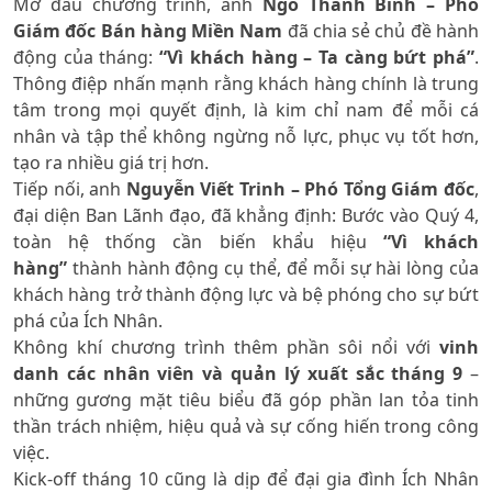
Mở đầu chương trình, anh
Ngô Thanh Bình – Phó
Giám đốc Bán hàng Miền Nam
đã chia sẻ chủ đề hành
động của tháng:
“Vì khách hàng – Ta càng bứt phá”
.
Thông điệp nhấn mạnh rằng khách hàng chính là trung
tâm trong mọi quyết định, là kim chỉ nam để mỗi cá
nhân và tập thể không ngừng nỗ lực, phục vụ tốt hơn,
tạo ra nhiều giá trị hơn.
T
iếp nối, anh
Nguyễn Viết Trinh – Phó Tổng Giám đốc
,
đại diện Ban Lãnh đạo, đã khẳng định: Bước vào Quý 4,
toàn hệ thống cần biến khẩu hiệu
“Vì khách
hàng”
thành hành động cụ thể, để mỗi sự hài lòng của
khách hàng trở thành động lực và bệ phóng cho sự bứt
phá của Ích Nhân.
Không khí chương trình thêm phần sôi nổi với
vinh
danh các nhân viên và quản lý xuất sắc tháng 9
–
những gương mặt tiêu biểu đã góp phần lan tỏa tinh
thần trách nhiệm, hiệu quả và sự cống hiến trong công
việc.
Kick-off tháng 10 cũng là dịp để đại gia đình Ích Nhân