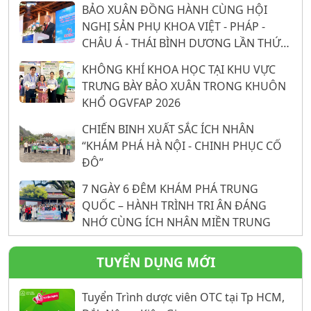
BẢO XUÂN ĐỒNG HÀNH CÙNG HỘI
NGHỊ SẢN PHỤ KHOA VIỆT - PHÁP -
CHÂU Á - THÁI BÌNH DƯƠNG LẦN THỨ
26: 16 NĂM KHẲNG ĐỊNH VỊ THẾ TỪ
KHÔNG KHÍ KHOA HỌC TẠI KHU VỰC
NỀN TẢNG KHOA HỌC
TRƯNG BÀY BẢO XUÂN TRONG KHUÔN
KHỔ OGVFAP 2026
CHIẾN BINH XUẤT SẮC ÍCH NHÂN
“KHÁM PHÁ HÀ NỘI - CHINH PHỤC CỐ
ĐÔ”
7 NGÀY 6 ĐÊM KHÁM PHÁ TRUNG
QUỐC – HÀNH TRÌNH TRI ÂN ĐÁNG
NHỚ CÙNG ÍCH NHÂN MIỀN TRUNG
TUYỂN DỤNG MỚI
Tuyển Trình dược viên OTC tại Tp HCM,