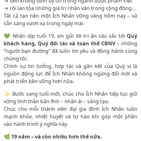
→ đến khẳng định uy tín trong ngành dược phẩm Việt
→ rồi lan tỏa những giá trị nhân văn trong cộng đồng…
Tất cả tạo nên một Ích Nhân vững vàng hôm nay – và
sẵn sàng vươn xa trong ngày mai.
💚 Nhân dịp tuổi 19, xin gửi lời tri ân sâu sắc tới
Quý
khách hàng, Quý đối tác và toàn thể CBNV
– những
“người bạn đường” đã luôn tin yêu và đồng hành cùng
chúng tôi.
Chính sự tin tưởng, hợp tác và gắn kết của Quý vị là
nguồn động lực để Ích Nhân không ngừng đổi mới và
phát triển bền vững hơn nữa.
✨ Bước sang tuổi mới, chúc cho Ích Nhân tiếp tục giữ
vững tinh thần bản lĩnh – nhân ái – sáng tạo.
Chúc cho mỗi thành viên đại gia đình Ích Nhân luôn
mạnh khỏe, nhiệt huyết và tự hào khi góp một phần
vào hành trình ý nghĩa này.
🌿
19 năm – và còn nhiều hơn thế nữa.