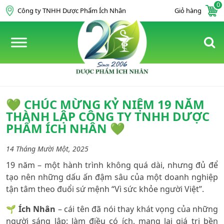
0
Skip to content
Công ty TNHH Dược Phẩm Ích Nhân
Giỏ hàng
💚 CHÚC MỪNG KỶ NIỆM 19 NĂM
THÀNH LẬP CÔNG TY TNHH DƯỢC
PHẨM ÍCH NHÂN 💚
14 Tháng Mười Một, 2025
19 năm – một hành trình không quá dài, nhưng đủ để
tạo nên những dấu ấn đậm sâu của một doanh nghiệp
tận tâm theo đuổi sứ mệnh “Vì sức khỏe người Việt”.
🌱
Ích Nhân
– cái tên đã nói thay khát vọng của những
người sáng lập: làm điều có ích, mang lại giá trị bền