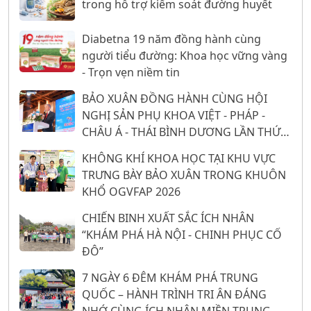
trong hỗ trợ kiểm soát đường huyết
Diabetna 19 năm đồng hành cùng
người tiểu đường: Khoa học vững vàng
- Trọn vẹn niềm tin
BẢO XUÂN ĐỒNG HÀNH CÙNG HỘI
NGHỊ SẢN PHỤ KHOA VIỆT - PHÁP -
CHÂU Á - THÁI BÌNH DƯƠNG LẦN THỨ
26: 16 NĂM KHẲNG ĐỊNH VỊ THẾ TỪ
KHÔNG KHÍ KHOA HỌC TẠI KHU VỰC
NỀN TẢNG KHOA HỌC
TRƯNG BÀY BẢO XUÂN TRONG KHUÔN
KHỔ OGVFAP 2026
CHIẾN BINH XUẤT SẮC ÍCH NHÂN
“KHÁM PHÁ HÀ NỘI - CHINH PHỤC CỐ
ĐÔ”
7 NGÀY 6 ĐÊM KHÁM PHÁ TRUNG
QUỐC – HÀNH TRÌNH TRI ÂN ĐÁNG
NHỚ CÙNG ÍCH NHÂN MIỀN TRUNG