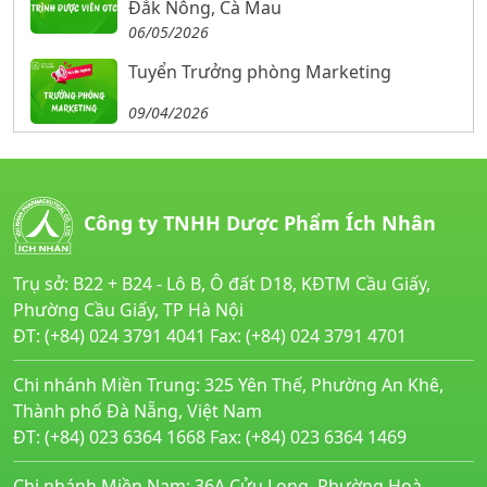
Đắk Nông, Cà Mau
06/05/2026
Tuyển Trưởng phòng Marketing
09/04/2026
Công ty TNHH Dược Phẩm Ích Nhân
Trụ sở: B22 + B24 - Lô B, Ô đất D18, KĐTM Cầu Giấy,
Phường Cầu Giấy, TP Hà Nội
ĐT: (+84) 024 3791 4041 Fax: (+84) 024 3791 4701
Chi nhánh Miền Trung: 325 Yên Thế, Phường An Khê,
Thành phố Đà Nẵng, Việt Nam
ĐT: (+84) 023 6364 1668 Fax: (+84) 023 6364 1469
Chi nhánh Miền Nam: 36A Cửu Long, Phường Hoà