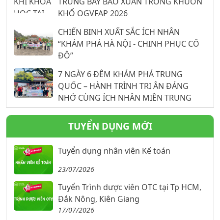
TRƯNG BÀY BẢO XUÂN TRONG KHUÔN
KHỔ OGVFAP 2026
CHIẾN BINH XUẤT SẮC ÍCH NHÂN
“KHÁM PHÁ HÀ NỘI - CHINH PHỤC CỐ
ĐÔ”
7 NGÀY 6 ĐÊM KHÁM PHÁ TRUNG
QUỐC – HÀNH TRÌNH TRI ÂN ĐÁNG
NHỚ CÙNG ÍCH NHÂN MIỀN TRUNG
TUYỂN DỤNG MỚI
Tuyển dụng nhân viên Kế toán
23/07/2026
Tuyển Trình dược viên OTC tại Tp HCM,
Đắk Nông, Kiên Giang
17/07/2026