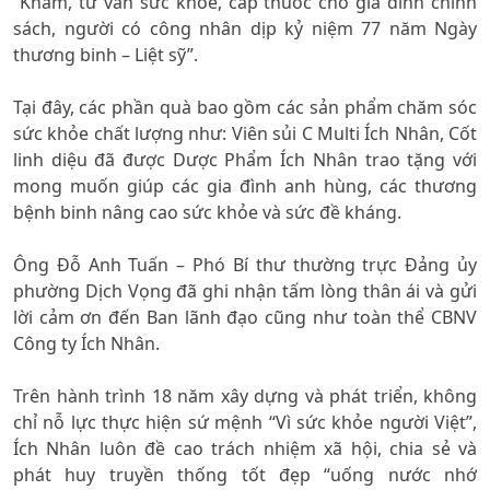
“Khám, tư vấn sức khỏe, cấp thuốc cho gia đình chính
sách, người có công nhân dịp kỷ niệm 77 năm Ngày
thương binh – Liệt sỹ”.
Tại đây, các phần quà bao gồm các sản phẩm chăm sóc
sức khỏe chất lượng như: Viên sủi C Multi Ích Nhân, Cốt
linh diệu đã được Dược Phẩm Ích Nhân trao tặng với
mong muốn giúp các gia đình anh hùng, các thương
bệnh binh nâng cao sức khỏe và sức đề kháng.
Ông Đỗ Anh Tuấn – Phó Bí thư thường trực Đảng ủy
phường Dịch Vọng đã ghi nhận tấm lòng thân ái và gửi
lời cảm ơn đến Ban lãnh đạo cũng như toàn thể CBNV
Công ty Ích Nhân.
Trên hành trình 18 năm xây dựng và phát triển, không
chỉ nỗ lực thực hiện sứ mệnh “Vì sức khỏe người Việt”,
Ích Nhân luôn đề cao trách nhiệm xã hội, chia sẻ và
phát huy truyền thống tốt đẹp “uống nước nhớ