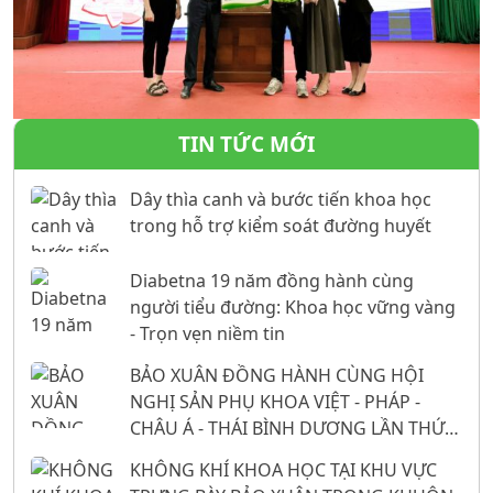
TIN TỨC MỚI
Dây thìa canh và bước tiến khoa học
trong hỗ trợ kiểm soát đường huyết
Diabetna 19 năm đồng hành cùng
người tiểu đường: Khoa học vững vàng
- Trọn vẹn niềm tin
BẢO XUÂN ĐỒNG HÀNH CÙNG HỘI
NGHỊ SẢN PHỤ KHOA VIỆT - PHÁP -
CHÂU Á - THÁI BÌNH DƯƠNG LẦN THỨ
26: 16 NĂM KHẲNG ĐỊNH VỊ THẾ TỪ
KHÔNG KHÍ KHOA HỌC TẠI KHU VỰC
NỀN TẢNG KHOA HỌC