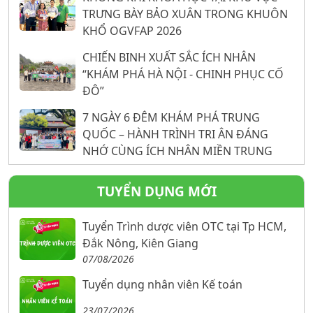
NỀN TẢNG KHOA HỌC
TRƯNG BÀY BẢO XUÂN TRONG KHUÔN
KHỔ OGVFAP 2026
CHIẾN BINH XUẤT SẮC ÍCH NHÂN
“KHÁM PHÁ HÀ NỘI - CHINH PHỤC CỐ
ĐÔ”
7 NGÀY 6 ĐÊM KHÁM PHÁ TRUNG
QUỐC – HÀNH TRÌNH TRI ÂN ĐÁNG
NHỚ CÙNG ÍCH NHÂN MIỀN TRUNG
TUYỂN DỤNG MỚI
Tuyển Trình dược viên OTC tại Tp HCM,
Đắk Nông, Kiên Giang
07/08/2026
Tuyển dụng nhân viên Kế toán
23/07/2026