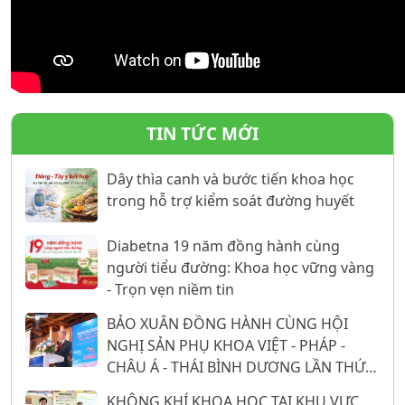
TIN TỨC MỚI
Dây thìa canh và bước tiến khoa học
trong hỗ trợ kiểm soát đường huyết
Diabetna 19 năm đồng hành cùng
người tiểu đường: Khoa học vững vàng
- Trọn vẹn niềm tin
BẢO XUÂN ĐỒNG HÀNH CÙNG HỘI
NGHỊ SẢN PHỤ KHOA VIỆT - PHÁP -
CHÂU Á - THÁI BÌNH DƯƠNG LẦN THỨ
26: 16 NĂM KHẲNG ĐỊNH VỊ THẾ TỪ
KHÔNG KHÍ KHOA HỌC TẠI KHU VỰC