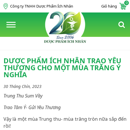
0
Skip to content
Công ty TNHH Dược Phẩm Ích Nhân
Giỏ hàng
DƯỢC PHẨM ÍCH NHÂN TRAO YÊU
THƯƠNG CHO MỘT MÙA TRĂNG Ý
NGHĨA
30 Tháng Chín, 2023
Trung Thu Sum Vầy
Trao Tâm Ý- Gửi Yêu Thương
Vậy là một mùa Trung thu- mùa trăng tròn nữa sắp đến
rồi!