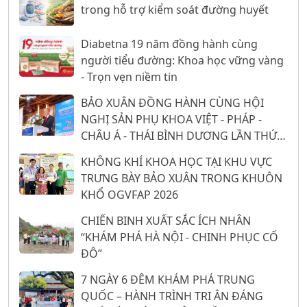
trong hỗ trợ kiểm soát đường huyết
Diabetna 19 năm đồng hành cùng
người tiểu đường: Khoa học vững vàng
- Trọn vẹn niềm tin
BẢO XUÂN ĐỒNG HÀNH CÙNG HỘI
NGHỊ SẢN PHỤ KHOA VIỆT - PHÁP -
CHÂU Á - THÁI BÌNH DƯƠNG LẦN THỨ
26: 16 NĂM KHẲNG ĐỊNH VỊ THẾ TỪ
KHÔNG KHÍ KHOA HỌC TẠI KHU VỰC
NỀN TẢNG KHOA HỌC
TRƯNG BÀY BẢO XUÂN TRONG KHUÔN
KHỔ OGVFAP 2026
CHIẾN BINH XUẤT SẮC ÍCH NHÂN
“KHÁM PHÁ HÀ NỘI - CHINH PHỤC CỐ
ĐÔ”
7 NGÀY 6 ĐÊM KHÁM PHÁ TRUNG
QUỐC – HÀNH TRÌNH TRI ÂN ĐÁNG