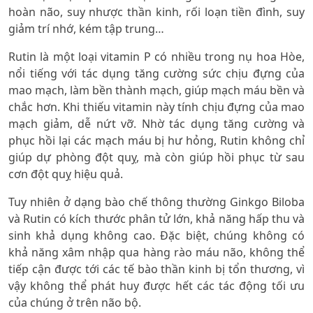
hoàn não, suy nhược thần kinh, rối loạn tiền đình, suy
giảm trí nhớ, kém tập trung…
Rutin là một loại vitamin P có nhiều trong nụ hoa Hòe,
nổi tiếng với tác dụng tăng cường sức chịu đựng của
mao mạch, làm bền thành mạch, giúp mạch máu bền và
chắc hơn. Khi thiếu vitamin này tính chịu đựng của mao
mạch giảm, dễ nứt vỡ. Nhờ tác dụng tăng cường và
phục hồi lại các mạch máu bị hư hỏng, Rutin không chỉ
giúp dự phòng đột quỵ, mà còn giúp hồi phục từ sau
cơn đột quỵ hiệu quả.
Tuy nhiên ở dạng bào chế thông thường Ginkgo Biloba
và Rutin có kích thước phân tử lớn, khả năng hấp thu và
sinh khả dụng không cao. Đặc biệt, chúng không có
khả năng xâm nhập qua hàng rào máu não, không thể
tiếp cận được tới các tế bào thần kinh bị tổn thương, vì
vậy không thể phát huy được hết các tác động tối ưu
của chúng ở trên não bộ.