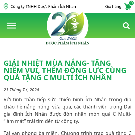
0
Skip to content
Công ty TNHH Dược Phẩm Ích Nhân
Giỏ hàng
GIẢI NHIỆT MÙA NẮNG- TĂNG
NIỀM VUI, THÊM ĐỘNG LỰC CÙNG
QUÀ TẶNG C MULTI ÍCH NHÂN
21 Tháng Tư, 2024
Với tinh thần tiếp sức chiến binh Ích Nhân trong dịp
chào hè nắng nóng, vừa qua, các thành viên trong Đại
gia đình Ích Nhân được đón nhận món quà C Multi-
“làm mát” trái tim đến từ công ty.
Tại văn phòng ba miền, Chương trình trao quà tặng C