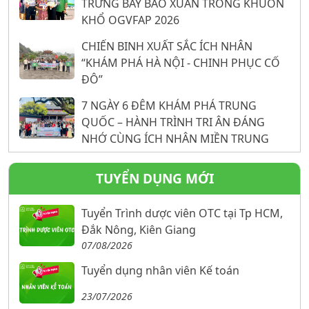
TRƯNG BÀY BẢO XUÂN TRONG KHUÔN
KHỔ OGVFAP 2026
CHIẾN BINH XUẤT SẮC ÍCH NHÂN
“KHÁM PHÁ HÀ NỘI - CHINH PHỤC CỐ
ĐÔ”
7 NGÀY 6 ĐÊM KHÁM PHÁ TRUNG
QUỐC – HÀNH TRÌNH TRI ÂN ĐÁNG
NHỚ CÙNG ÍCH NHÂN MIỀN TRUNG
TUYỂN DỤNG MỚI
Tuyển Trình dược viên OTC tại Tp HCM,
Đắk Nông, Kiên Giang
07/08/2026
Tuyển dụng nhân viên Kế toán
23/07/2026