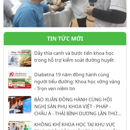
TIN TỨC MỚI
Dây thìa canh và bước tiến khoa học
trong hỗ trợ kiểm soát đường huyết
Diabetna 19 năm đồng hành cùng
người tiểu đường: Khoa học vững vàng
- Trọn vẹn niềm tin
BẢO XUÂN ĐỒNG HÀNH CÙNG HỘI
NGHỊ SẢN PHỤ KHOA VIỆT - PHÁP -
CHÂU Á - THÁI BÌNH DƯƠNG LẦN THỨ
26: 16 NĂM KHẲNG ĐỊNH VỊ THẾ TỪ
KHÔNG KHÍ KHOA HỌC TẠI KHU VỰC
NỀN TẢNG KHOA HỌC