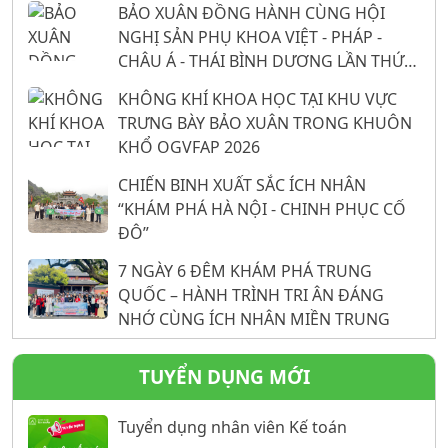
BẢO XUÂN ĐỒNG HÀNH CÙNG HỘI
NGHỊ SẢN PHỤ KHOA VIỆT - PHÁP -
CHÂU Á - THÁI BÌNH DƯƠNG LẦN THỨ
26: 16 NĂM KHẲNG ĐỊNH VỊ THẾ TỪ
KHÔNG KHÍ KHOA HỌC TẠI KHU VỰC
NỀN TẢNG KHOA HỌC
TRƯNG BÀY BẢO XUÂN TRONG KHUÔN
KHỔ OGVFAP 2026
CHIẾN BINH XUẤT SẮC ÍCH NHÂN
“KHÁM PHÁ HÀ NỘI - CHINH PHỤC CỐ
ĐÔ”
7 NGÀY 6 ĐÊM KHÁM PHÁ TRUNG
QUỐC – HÀNH TRÌNH TRI ÂN ĐÁNG
NHỚ CÙNG ÍCH NHÂN MIỀN TRUNG
TUYỂN DỤNG MỚI
Tuyển dụng nhân viên Kế toán