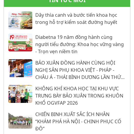
TIN TỨC MỚI
Dây thìa canh và bước tiến khoa học
trong hỗ trợ kiểm soát đường huyết
Diabetna 19 năm đồng hành cùng
người tiểu đường: Khoa học vững vàng
- Trọn vẹn niềm tin
BẢO XUÂN ĐỒNG HÀNH CÙNG HỘI
NGHỊ SẢN PHỤ KHOA VIỆT - PHÁP -
CHÂU Á - THÁI BÌNH DƯƠNG LẦN THỨ
26: 16 NĂM KHẲNG ĐỊNH VỊ THẾ TỪ
KHÔNG KHÍ KHOA HỌC TẠI KHU VỰC
NỀN TẢNG KHOA HỌC
TRƯNG BÀY BẢO XUÂN TRONG KHUÔN
KHỔ OGVFAP 2026
CHIẾN BINH XUẤT SẮC ÍCH NHÂN
“KHÁM PHÁ HÀ NỘI - CHINH PHỤC CỐ
ĐÔ”