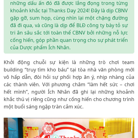
những dấu ấn đó đã được lắng đọng trong từng
khoảnh khắc tại Thanks Day 2024! Đây là dịp CBNV
gặp gỡ, sum họp, cùng nhìn lại một chặng đường
đã đi qua, và cũng là dịp để BLĐ công ty bày tỏ sự
tri ân sâu sắc tới toàn thể CBNV bởi những nỗ lực
cống hiến, góp phần quan trọng cho sự phát triển
của Dược phẩm Ích Nhân.
Khởi động chuỗi sự kiện là những trò chơi team
building “truy tìm kho báu” tại tòa nhà văn phòng mới
vô hấp dẫn, đòi hỏi sự phối hợp ăn ý, nhịp nhàng của
các thành viên. Với phương châm “làm hết sức – chơi
hết mình”, người Ích Nhân đã ghi lại những khoảnh
khắc thú vị riêng cũng như cống hiến cho chương trình
một buổi sáng ngập tràn cảm xúc.