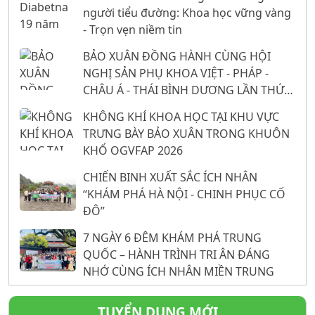
người tiểu đường: Khoa học vững vàng
- Trọn vẹn niềm tin
BẢO XUÂN ĐỒNG HÀNH CÙNG HỘI
NGHỊ SẢN PHỤ KHOA VIỆT - PHÁP -
CHÂU Á - THÁI BÌNH DƯƠNG LẦN THỨ
26: 16 NĂM KHẲNG ĐỊNH VỊ THẾ TỪ
KHÔNG KHÍ KHOA HỌC TẠI KHU VỰC
NỀN TẢNG KHOA HỌC
TRƯNG BÀY BẢO XUÂN TRONG KHUÔN
KHỔ OGVFAP 2026
CHIẾN BINH XUẤT SẮC ÍCH NHÂN
“KHÁM PHÁ HÀ NỘI - CHINH PHỤC CỐ
ĐÔ”
7 NGÀY 6 ĐÊM KHÁM PHÁ TRUNG
QUỐC – HÀNH TRÌNH TRI ÂN ĐÁNG
NHỚ CÙNG ÍCH NHÂN MIỀN TRUNG
TUYỂN DỤNG MỚI