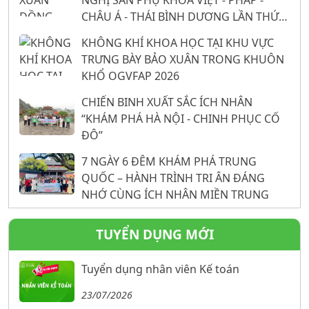
NGHỊ SẢN PHỤ KHOA VIỆT - PHÁP -
CHÂU Á - THÁI BÌNH DƯƠNG LẦN THỨ
26: 16 NĂM KHẲNG ĐỊNH VỊ THẾ TỪ
KHÔNG KHÍ KHOA HỌC TẠI KHU VỰC
NỀN TẢNG KHOA HỌC
TRƯNG BÀY BẢO XUÂN TRONG KHUÔN
KHỔ OGVFAP 2026
CHIẾN BINH XUẤT SẮC ÍCH NHÂN
“KHÁM PHÁ HÀ NỘI - CHINH PHỤC CỐ
ĐÔ”
7 NGÀY 6 ĐÊM KHÁM PHÁ TRUNG
QUỐC – HÀNH TRÌNH TRI ÂN ĐÁNG
NHỚ CÙNG ÍCH NHÂN MIỀN TRUNG
TUYỂN DỤNG MỚI
Tuyển dụng nhân viên Kế toán
23/07/2026