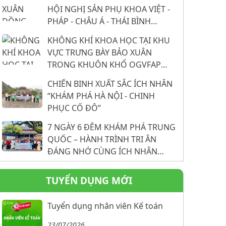
HỘI NGHỊ SẢN PHỤ KHOA VIỆT -
PHÁP - CHÂU Á - THÁI BÌNH
DƯƠNG LẦN THỨ 26: 16 NĂM
KHÔNG KHÍ KHOA HỌC TẠI KHU
KHẲNG ĐỊNH VỊ THẾ TỪ NỀN
VỰC TRƯNG BÀY BẢO XUÂN
TẢNG KHOA HỌC
TRONG KHUÔN KHỔ OGVFAP
2026
CHIẾN BINH XUẤT SẮC ÍCH NHÂN
“KHÁM PHÁ HÀ NỘI - CHINH
PHỤC CỐ ĐÔ”
7 NGÀY 6 ĐÊM KHÁM PHÁ TRUNG
QUỐC – HÀNH TRÌNH TRI ÂN
ĐÁNG NHỚ CÙNG ÍCH NHÂN
MIỀN TRUNG
TUYỂN DỤNG MỚI
Tuyển dụng nhân viên Kế toán
23/07/2026