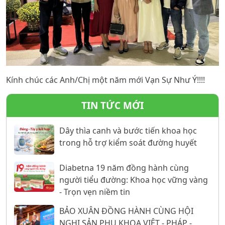
Kính chúc các Anh/Chị một năm mới Vạn Sự Như Ý!!!!
TIN TỨC MỚI
Dây thìa canh và bước tiến khoa học
trong hỗ trợ kiểm soát đường huyết
Diabetna 19 năm đồng hành cùng
người tiểu đường: Khoa học vững vàng
- Trọn vẹn niềm tin
BẢO XUÂN ĐỒNG HÀNH CÙNG HỘI
NGHỊ SẢN PHỤ KHOA VIỆT - PHÁP -