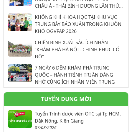
CHÂU Á - THÁI BÌNH DƯƠNG LẦN THỨ
26: 16 NĂM KHẲNG ĐỊNH VỊ THẾ TỪ
KHÔNG KHÍ KHOA HỌC TẠI KHU VỰC
NỀN TẢNG KHOA HỌC
TRƯNG BÀY BẢO XUÂN TRONG KHUÔN
KHỔ OGVFAP 2026
CHIẾN BINH XUẤT SẮC ÍCH NHÂN
“KHÁM PHÁ HÀ NỘI - CHINH PHỤC CỐ
ĐÔ”
7 NGÀY 6 ĐÊM KHÁM PHÁ TRUNG
QUỐC – HÀNH TRÌNH TRI ÂN ĐÁNG
NHỚ CÙNG ÍCH NHÂN MIỀN TRUNG
TUYỂN DỤNG MỚI
Tuyển Trình dược viên OTC tại Tp HCM,
Đắk Nông, Kiên Giang
07/08/2026