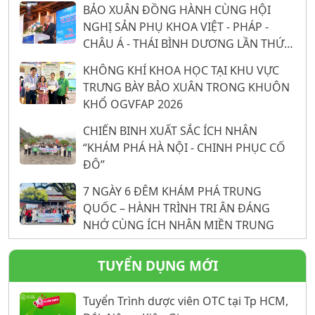
BẢO XUÂN ĐỒNG HÀNH CÙNG HỘI
NGHỊ SẢN PHỤ KHOA VIỆT - PHÁP -
CHÂU Á - THÁI BÌNH DƯƠNG LẦN THỨ
26: 16 NĂM KHẲNG ĐỊNH VỊ THẾ TỪ
KHÔNG KHÍ KHOA HỌC TẠI KHU VỰC
NỀN TẢNG KHOA HỌC
TRƯNG BÀY BẢO XUÂN TRONG KHUÔN
KHỔ OGVFAP 2026
CHIẾN BINH XUẤT SẮC ÍCH NHÂN
“KHÁM PHÁ HÀ NỘI - CHINH PHỤC CỐ
ĐÔ”
7 NGÀY 6 ĐÊM KHÁM PHÁ TRUNG
QUỐC – HÀNH TRÌNH TRI ÂN ĐÁNG
NHỚ CÙNG ÍCH NHÂN MIỀN TRUNG
TUYỂN DỤNG MỚI
Tuyển Trình dược viên OTC tại Tp HCM,