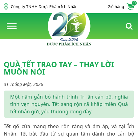
0
Skip to content
Công ty TNHH Dược Phẩm Ích Nhân
Giỏ hàng
QUÀ TẾT TRAO TAY – THAY LỜI
MUỐN NÓI
31 Tháng Một, 2026
Một năm gắn bó hành trình Tri ân cán bộ, nghĩa
tình vẹn nguyên. Tết sang rộn rã khắp miền Quà
tết nhắn gửi, yêu thương đong đầy.
Tết gõ cửa mang theo rộn ràng và ấm áp, và tại Ích
Nhân, Tết bắt đầu từ sự quan tâm dành cho cán bộ