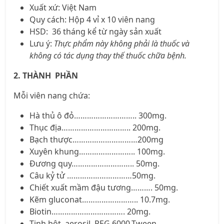
Xuất xứ: Việt Nam
Quy cách:
Hộp 4 vỉ x 10 viên nang
HSD:
36 tháng kể từ ngày sản xuất
Lưu ý:
Thực phẩm này không phải là thuốc và
không có tác dụng thay thế thuốc chữa bệnh.
2. THÀNH PHẦN
Mỗi viên nang chứa:
Hà thủ ô đỏ……………………….. 300mg.
Thục địa………………………….. 200mg.
Bạch thược…………………………200mg
Xuyên khung…………………….. 100mg.
Đương quy……………………….. 50mg.
Câu kỷ tử …………………………50mg.
Chiết xuất mầm đậu tương………. 50mg.
Kẽm gluconat…………………….. 10.7mg.
Biotin……………………………. 20mg.
Tinh bột, aerosil, PEG 6000,Tween