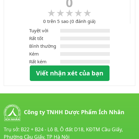
0
★★★★★
★★★★★
0 trên 5 sao (0 đánh giá)
Tuyệt vời
Rất tốt
Bình thường
Kém
Rất kém
Viết nhận xét của bạn
Công ty TNHH Dược Phẩm Ích Nhân
Trụ sở: B22 + B24 - Lô B, Ô đất D18, KĐTM Cầu Giấy,
Phường Cầu Giấy, TP Hà Nội