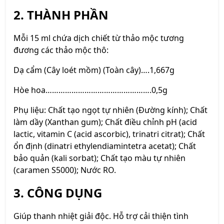
2. THÀNH PHẦN
Mỗi 15 ml chứa dịch chiết từ thảo mộc tương
đương các thảo mộc thô:
Dạ cẩm (Cây loét mồm) (Toàn cây)….1,667g
Hòe hoa………………………………………….0,5g
Phụ liệu: Chất tạo ngọt tự nhiên (Đường kính); Chất
làm dầy (Xanthan gum); Chất điều chỉnh pH (acid
lactic, vitamin C (acid ascorbic), trinatri citrat); Chất
ổn định (dinatri ethylendiamintetra acetat); Chất
bảo quản (kali sorbat); Chất tạo màu tự nhiên
(caramen S5000); Nước RO.
3. CÔNG DỤNG
Giúp thanh nhiệt giải độc. Hỗ trợ cải thiện tình