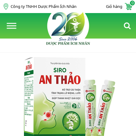
0
Skip to content
Công ty TNHH Dược Phẩm Ích Nhân
Giỏ hàng