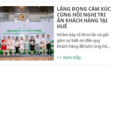
LẮNG ĐỌNG CẢM XÚC
CÙNG HỘI NGHỊ TRI
ÂN KHÁCH HÀNG TẠI
HUẾ
Nhằm bày tỏ lời tri ân và gửi
gắm sự biết ơn đến quý
khách hàng đã luôn ủng hộ…
>> Xem tiếp