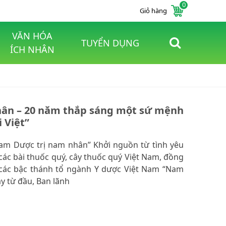
0
Giỏ hàng
VĂN HÓA
TUYỂN DỤNG
ÍCH NHÂN
ân – 20 năm thắp sáng một sứ mệnh
 Việt”
Nam Dược trị nam nhân” Khởi nguồn từ tình yêu
 các bài thuốc quý, cây thuốc quý Việt Nam, đồng
ủa các bậc thánh tổ ngành Y dược Việt Nam “Nam
y từ đầu, Ban lãnh