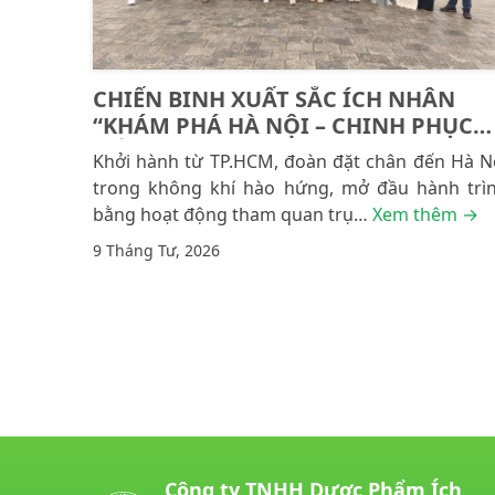
CHIẾN BINH XUẤT SẮC ÍCH NHÂN
“KHÁM PHÁ HÀ NỘI – CHINH PHỤC
CỐ ĐÔ”
Khởi hành từ TP.HCM, đoàn đặt chân đến Hà N
trong không khí hào hứng, mở đầu hành trì
bằng hoạt động tham quan trụ…
Xem thêm →
9 Tháng Tư, 2026
Posts navigation
Công ty TNHH Dược Phẩm Ích