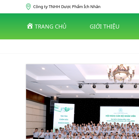
Skip to content
Công ty TNHH Dược Phẩm Ích Nhân
TRANG CHỦ
GIỚI THIỆU