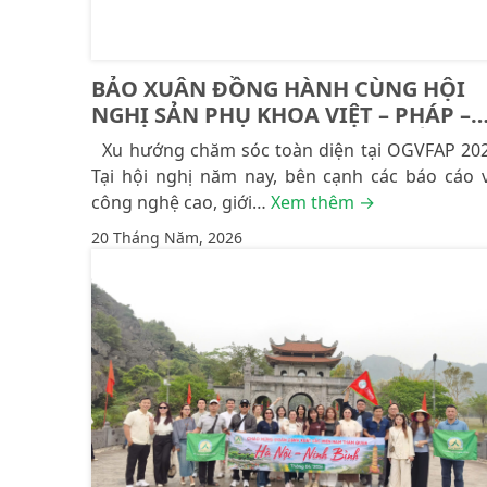
BẢO XUÂN ĐỒNG HÀNH CÙNG HỘI
NGHỊ SẢN PHỤ KHOA VIỆT – PHÁP –
CHÂU Á – THÁI BÌNH DƯƠNG LẦN
Xu hướng chăm sóc toàn diện tại OGVFAP 20
THỨ 26: 16 NĂM KHẲNG ĐỊNH VỊ THẾ
Tại hội nghị năm nay, bên cạnh các báo cáo 
TỪ NỀN TẢNG KHOA HỌC
công nghệ cao, giới…
Xem thêm →
20 Tháng Năm, 2026