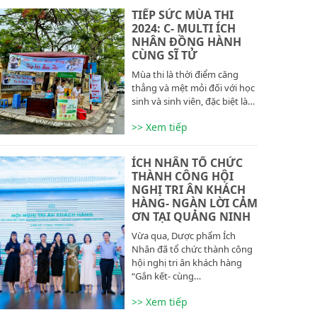
TIẾP SỨC MÙA THI
2024: C- MULTI ÍCH
NHÂN ĐỒNG HÀNH
CÙNG SĨ TỬ
Mùa thi là thời điểm căng
thẳng và mệt mỏi đối với học
sinh và sinh viên, đặc biệt là…
>> Xem tiếp
ÍCH NHÂN TỔ CHỨC
THÀNH CÔNG HỘI
NGHỊ TRI ÂN KHÁCH
HÀNG- NGÀN LỜI CẢM
ƠN TẠI QUẢNG NINH
Vừa qua, Dược phẩm Ích
Nhân đã tổ chức thành công
hội nghị tri ân khách hàng
“Gắn kết- cùng…
>> Xem tiếp