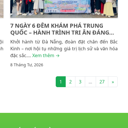
7 NGÀY 6 ĐÊM KHÁM PHÁ TRUNG
QUỐC – HÀNH TRÌNH TRI ÂN ĐÁNG
NHỚ CÙNG ÍCH NHÂN MIỀN TRUNG
ội
Khởi hành từ Đà Nẵng, đoàn đặt chân đến Bắc
nh
Kinh – nơi hội tụ những giá trị lịch sử và văn hóa
đặc sắc.…
Xem thêm →
8 Tháng Tư, 2026
1
2
3
…
27
»