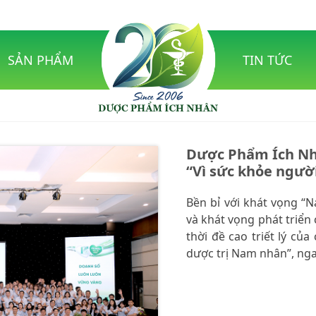
SẢN PHẨM
TIN TỨC
Dược Phẩm Ích Nh
“Vì sức khỏe người
Bền bỉ với khát vọng “
và khát vọng phát triển
thời đề cao triết lý c
dược trị Nam nhân”, nga