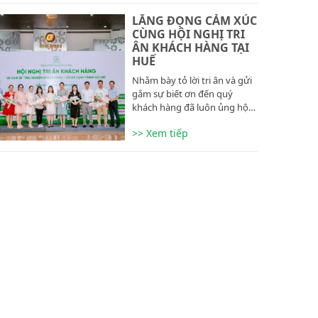
LẮNG ĐỌNG CẢM XÚC
CÙNG HỘI NGHỊ TRI
ÂN KHÁCH HÀNG TẠI
HUẾ
Nhằm bày tỏ lời tri ân và gửi
gắm sự biết ơn đến quý
khách hàng đã luôn ủng hộ…
>> Xem tiếp