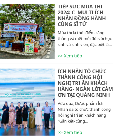
TIẾP SỨC MÙA THI
2024: C- MULTI ÍCH
NHÂN ĐỒNG HÀNH
CÙNG SĨ TỬ
Mùa thi là thời điểm căng
thẳng và mệt mỏi đối với học
sinh và sinh viên, đặc biệt là…
>> Xem tiếp
ÍCH NHÂN TỔ CHỨC
THÀNH CÔNG HỘI
NGHỊ TRI ÂN KHÁCH
HÀNG- NGÀN LỜI CẢM
ƠN TẠI QUẢNG NINH
Vừa qua, Dược phẩm Ích
Nhân đã tổ chức thành công
hội nghị tri ân khách hàng
“Gắn kết- cùng…
>> Xem tiếp