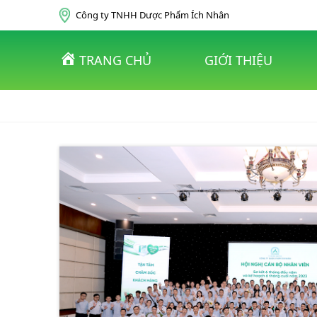
Skip to content
Công ty TNHH Dược Phẩm Ích Nhân
TRANG CHỦ
GIỚI THIỆU