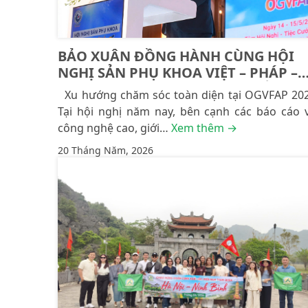
BẢO XUÂN ĐỒNG HÀNH CÙNG HỘI
NGHỊ SẢN PHỤ KHOA VIỆT – PHÁP –
CHÂU Á – THÁI BÌNH DƯƠNG LẦN
Xu hướng chăm sóc toàn diện tại OGVFAP 20
THỨ 26: 16 NĂM KHẲNG ĐỊNH VỊ THẾ
Tại hội nghị năm nay, bên cạnh các báo cáo 
TỪ NỀN TẢNG KHOA HỌC
công nghệ cao, giới…
Xem thêm →
20 Tháng Năm, 2026