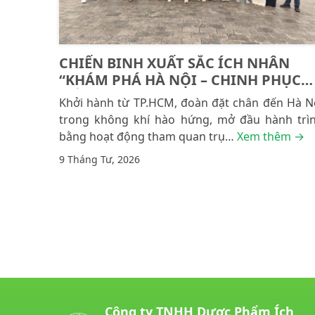
CHIẾN BINH XUẤT SẮC ÍCH NHÂN
“KHÁM PHÁ HÀ NỘI – CHINH PHỤC
CỐ ĐÔ”
Khởi hành từ TP.HCM, đoàn đặt chân đến Hà N
trong không khí hào hứng, mở đầu hành trì
bằng hoạt động tham quan trụ…
Xem thêm →
9 Tháng Tư, 2026
Posts navigation
Công ty TNHH Dược Phẩm Ích