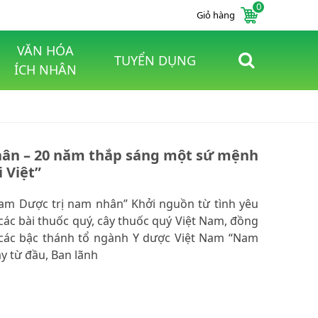
0
Giỏ hàng
VĂN HÓA
TUYỂN DỤNG
ÍCH NHÂN
ân – 20 năm thắp sáng một sứ mệnh
 Việt”
Nam Dược trị nam nhân” Khởi nguồn từ tình yêu
 các bài thuốc quý, cây thuốc quý Việt Nam, đồng
ủa các bậc thánh tổ ngành Y dược Việt Nam “Nam
y từ đầu, Ban lãnh