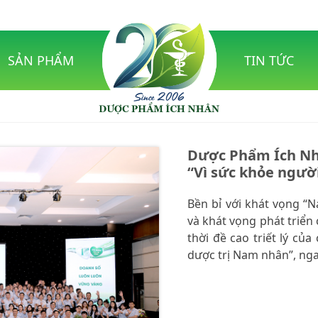
SẢN PHẨM
TIN TỨC
Dược Phẩm Ích Nh
“Vì sức khỏe người
Bền bỉ với khát vọng “
và khát vọng phát triển
thời đề cao triết lý c
dược trị Nam nhân”, nga