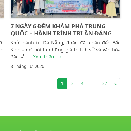
7 NGÀY 6 ĐÊM KHÁM PHÁ TRUNG
QUỐC – HÀNH TRÌNH TRI ÂN ĐÁNG
NHỚ CÙNG ÍCH NHÂN MIỀN TRUNG
ội
Khởi hành từ Đà Nẵng, đoàn đặt chân đến Bắc
nh
Kinh – nơi hội tụ những giá trị lịch sử và văn hóa
đặc sắc.…
Xem thêm →
8 Tháng Tư, 2026
1
2
3
…
27
»