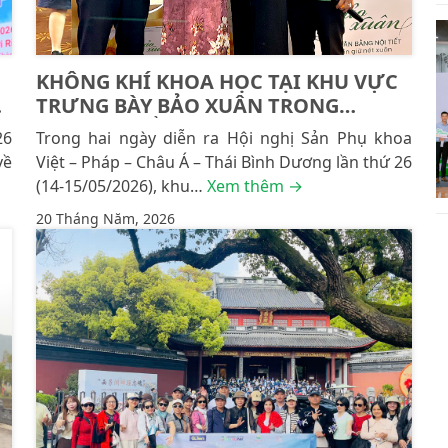
KHÔNG KHÍ KHOA HỌC TẠI KHU VỰC
TRƯNG BÀY BẢO XUÂN TRONG
KHUÔN KHỔ OGVFAP 2026
26
Trong hai ngày diễn ra Hội nghị Sản Phụ khoa
về
Việt – Pháp – Châu Á – Thái Bình Dương lần thứ 26
(14-15/05/2026), khu…
Xem thêm →
20 Tháng Năm, 2026