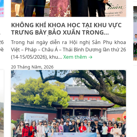
KHÔNG KHÍ KHOA HỌC TẠI KHU VỰC
TRƯNG BÀY BẢO XUÂN TRONG
KHUÔN KHỔ OGVFAP 2026
26
Trong hai ngày diễn ra Hội nghị Sản Phụ khoa
về
Việt – Pháp – Châu Á – Thái Bình Dương lần thứ 26
(14-15/05/2026), khu…
Xem thêm →
20 Tháng Năm, 2026