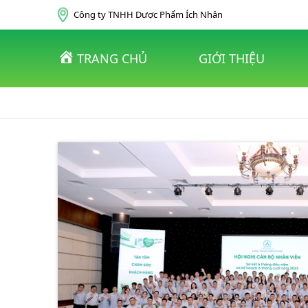
Skip to content
Công ty TNHH Dược Phẩm Ích Nhân
TRANG CHỦ
GIỚI THIỆU