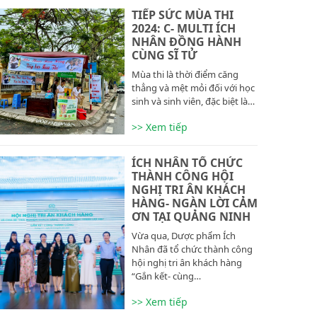
TIẾP SỨC MÙA THI
2024: C- MULTI ÍCH
NHÂN ĐỒNG HÀNH
CÙNG SĨ TỬ
Mùa thi là thời điểm căng
thẳng và mệt mỏi đối với học
sinh và sinh viên, đặc biệt là…
>> Xem tiếp
ÍCH NHÂN TỔ CHỨC
THÀNH CÔNG HỘI
NGHỊ TRI ÂN KHÁCH
HÀNG- NGÀN LỜI CẢM
ƠN TẠI QUẢNG NINH
Vừa qua, Dược phẩm Ích
Nhân đã tổ chức thành công
hội nghị tri ân khách hàng
“Gắn kết- cùng…
>> Xem tiếp