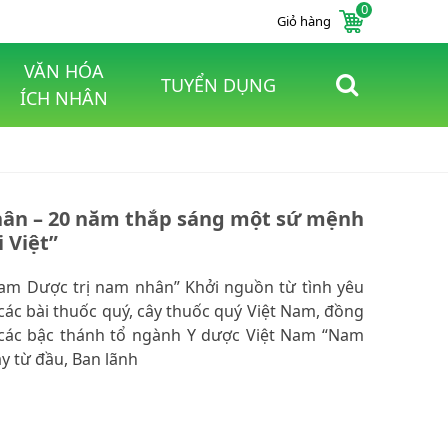
0
Giỏ hàng
VĂN HÓA
TUYỂN DỤNG
ÍCH NHÂN
ân – 20 năm thắp sáng một sứ mệnh
 Việt”
Nam Dược trị nam nhân” Khởi nguồn từ tình yêu
 các bài thuốc quý, cây thuốc quý Việt Nam, đồng
ủa các bậc thánh tổ ngành Y dược Việt Nam “Nam
y từ đầu, Ban lãnh