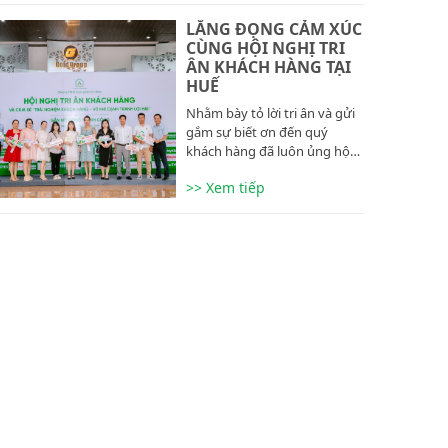
LẮNG ĐỌNG CẢM XÚC
CÙNG HỘI NGHỊ TRI
ÂN KHÁCH HÀNG TẠI
HUẾ
Nhằm bày tỏ lời tri ân và gửi
gắm sự biết ơn đến quý
khách hàng đã luôn ủng hộ…
>> Xem tiếp