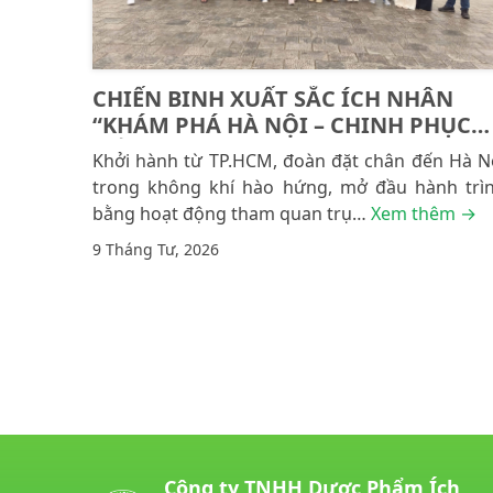
CHIẾN BINH XUẤT SẮC ÍCH NHÂN
“KHÁM PHÁ HÀ NỘI – CHINH PHỤC
CỐ ĐÔ”
Khởi hành từ TP.HCM, đoàn đặt chân đến Hà N
trong không khí hào hứng, mở đầu hành trì
bằng hoạt động tham quan trụ…
Xem thêm →
9 Tháng Tư, 2026
Posts navigation
Công ty TNHH Dược Phẩm Ích