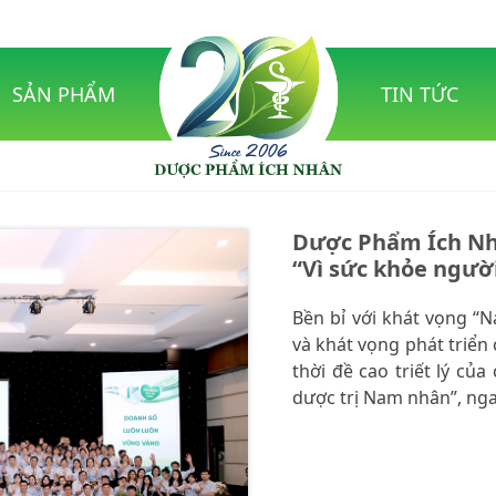
SẢN PHẨM
TIN TỨC
Dược Phẩm Ích Nh
“Vì sức khỏe người
Bền bỉ với khát vọng “
và khát vọng phát triển
thời đề cao triết lý c
dược trị Nam nhân”, nga