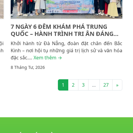
7 NGÀY 6 ĐÊM KHÁM PHÁ TRUNG
QUỐC – HÀNH TRÌNH TRI ÂN ĐÁNG
NHỚ CÙNG ÍCH NHÂN MIỀN TRUNG
ội
Khởi hành từ Đà Nẵng, đoàn đặt chân đến Bắc
nh
Kinh – nơi hội tụ những giá trị lịch sử và văn hóa
đặc sắc.…
Xem thêm →
8 Tháng Tư, 2026
1
2
3
…
27
»