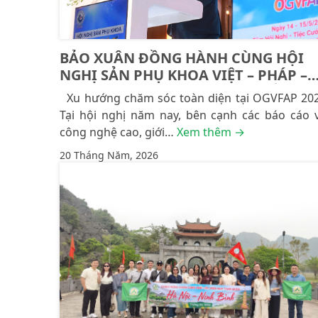
BẢO XUÂN ĐỒNG HÀNH CÙNG HỘI
NGHỊ SẢN PHỤ KHOA VIỆT – PHÁP –
CHÂU Á – THÁI BÌNH DƯƠNG LẦN
Xu hướng chăm sóc toàn diện tại OGVFAP 20
THỨ 26: 16 NĂM KHẲNG ĐỊNH VỊ THẾ
Tại hội nghị năm nay, bên cạnh các báo cáo 
TỪ NỀN TẢNG KHOA HỌC
công nghệ cao, giới…
Xem thêm →
20 Tháng Năm, 2026