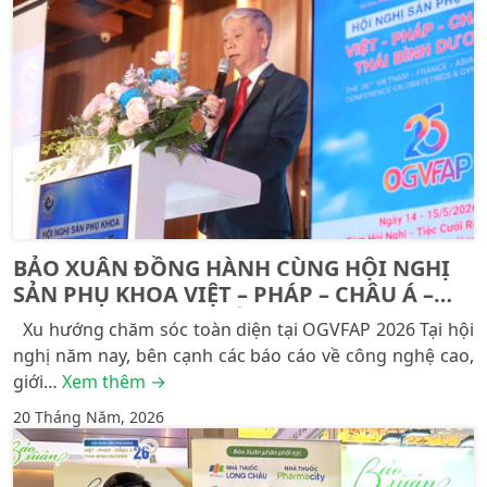
BẢO XUÂN ĐỒNG HÀNH CÙNG HỘI NGHỊ
SẢN PHỤ KHOA VIỆT – PHÁP – CHÂU Á –
THÁI BÌNH DƯƠNG LẦN THỨ 26: 16 NĂM
Xu hướng chăm sóc toàn diện tại OGVFAP 2026 Tại hội
KHẲNG ĐỊNH VỊ THẾ TỪ NỀN TẢNG KHOA
nghị năm nay, bên cạnh các báo cáo về công nghệ cao,
HỌC
giới…
Xem thêm →
20 Tháng Năm, 2026