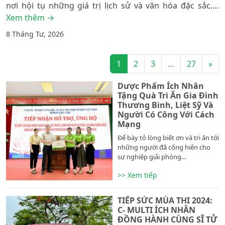
nơi hội tụ những giá trị lịch sử và văn hóa đặc sắc.…
Xem thêm →
8 Tháng Tư, 2026
Posts navigation
1
2
3
…
27
»
Dược Phẩm Ích Nhân
Tặng Quà Tri Ân Gia Đình
Thương Binh, Liệt Sỹ Và
Người Có Công Với Cách
Mạng
Để bày tỏ lòng biết ơn và tri ân tới
những người đã cống hiến cho
sự nghiệp giải phóng…
>> Xem tiếp
TIẾP SỨC MÙA THI 2024:
C- MULTI ÍCH NHÂN
ĐỒNG HÀNH CÙNG SĨ TỬ