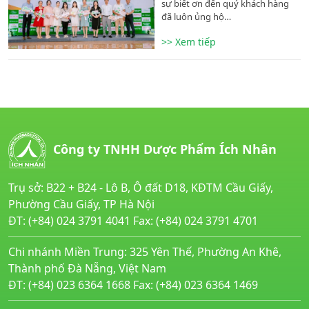
sự biết ơn đến quý khách hàng
đã luôn ủng hộ…
>> Xem tiếp
Công ty TNHH Dược Phẩm Ích Nhân
Trụ sở: B22 + B24 - Lô B, Ô đất D18, KĐTM Cầu Giấy,
Phường Cầu Giấy, TP Hà Nội
ĐT: (+84) 024 3791 4041 Fax: (+84) 024 3791 4701
Chi nhánh Miền Trung: 325 Yên Thế, Phường An Khê,
Thành phố Đà Nẵng, Việt Nam
ĐT: (+84) 023 6364 1668 Fax: (+84) 023 6364 1469