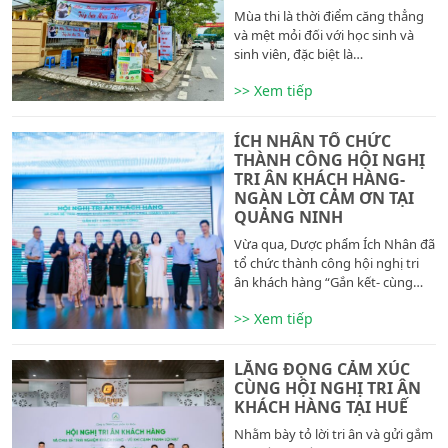
Mùa thi là thời điểm căng thẳng
và mệt mỏi đối với học sinh và
sinh viên, đặc biệt là…
>> Xem tiếp
ÍCH NHÂN TỔ CHỨC
THÀNH CÔNG HỘI NGHỊ
TRI ÂN KHÁCH HÀNG-
NGÀN LỜI CẢM ƠN TẠI
QUẢNG NINH
Vừa qua, Dược phẩm Ích Nhân đã
tổ chức thành công hội nghị tri
ân khách hàng “Gắn kết- cùng…
>> Xem tiếp
LẮNG ĐỌNG CẢM XÚC
CÙNG HỘI NGHỊ TRI ÂN
KHÁCH HÀNG TẠI HUẾ
Nhằm bày tỏ lời tri ân và gửi gắm