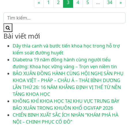
Posts navigation
«
1
2
3
4
5
…
34
»
Bài viết mới
Dây thìa canh và bước tiến khoa học trong hỗ trợ
kiểm soát đường huyết
Diabetna 19 năm đồng hành cùng người tiểu
đường: Khoa học vững vàng – Trọn vẹn niềm tin
BẢO XUÂN ĐỒNG HÀNH CÙNG HỘI NGHỊ SẢN PHỤ
KHOA VIỆT – PHÁP – CHÂU Á – THÁI BÌNH DƯƠNG
LẦN THỨ 26: 16 NĂM KHẲNG ĐỊNH VỊ THẾ TỪ NỀN
TẢNG KHOA HỌC
KHÔNG KHÍ KHOA HỌC TẠI KHU VỰC TRƯNG BÀY
BẢO XUÂN TRONG KHUÔN KHỔ OGVFAP 2026
CHIẾN BINH XUẤT SẮC ÍCH NHÂN “KHÁM PHÁ HÀ
NỘI – CHINH PHỤC CỐ ĐÔ”