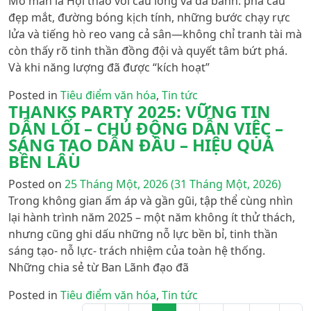
Mở màn là Hội thao với cầu lông và đá banh: pha cầu
đẹp mắt, đường bóng kịch tính, những bước chạy rực
lửa và tiếng hò reo vang cả sân—không chỉ tranh tài mà
còn thấy rõ tinh thần đồng đội và quyết tâm bứt phá.
Và khi năng lượng đã được “kích hoạt”
Posted in
Tiêu điểm văn hóa
,
Tin tức
THANKS PARTY 2025: VỮNG TIN
DẪN LỐI – CHỦ ĐỘNG DẪN VIỆC –
SÁNG TẠO DẪN ĐẦU – HIỆU QUẢ
BỀN LÂU
Posted on
25 Tháng Một, 2026
(31 Tháng Một, 2026)
Trong không gian ấm áp và gần gũi, tập thể cùng nhìn
lại hành trình năm 2025 – một năm không ít thử thách,
nhưng cũng ghi dấu những nỗ lực bền bỉ, tinh thần
sáng tạo- nỗ lực- trách nhiệm của toàn hệ thống.
Những chia sẻ từ Ban Lãnh đạo đã
Posted in
Tiêu điểm văn hóa
,
Tin tức